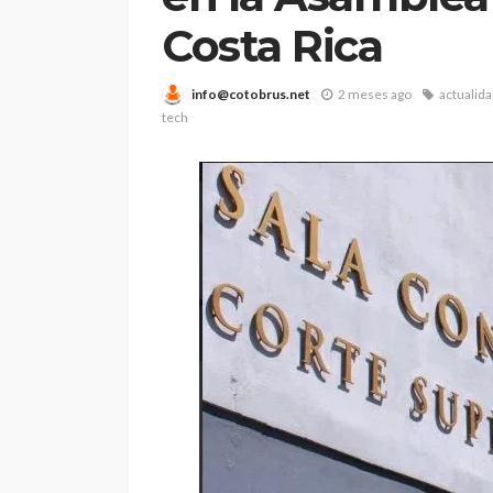
Costa Rica
info@cotobrus.net
2 meses ago
actualid
tech
ARTÍCULOS DESTACADOS
NOTICIAS INTERNACIONALES
NOTICIAS NACIONALES
POL
Gilbert Hernán Bel
Fernández (alias 
Coca”) a un paso d
extraditado a Nue
por cargos de tráf
internacional de d