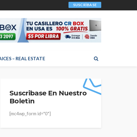
SUSCRÌBASE
AICES – REAL ESTATE
Suscribase En Nuestro
Boletìn
[mc4wp_form id="0"]