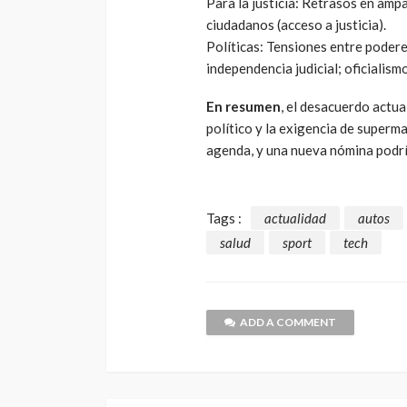
Para la justicia: Retrasos en amp
ciudadanos (acceso a justicia).
Políticas: Tensiones entre podere
independencia judicial; oficialis
En resumen
, el desacuerdo actual
político y la exigencia de super
agenda, y una nueva nómina podría
Tags :
actualidad
autos
salud
sport
tech
ADD A COMMENT