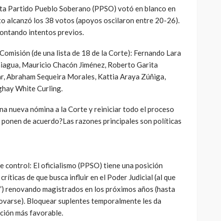
lista Partido Pueblo Soberano (PPSO) votó en blanco en
to alcanzó los 38 votos (apoyos oscilaron entre 20-26).
contando intentos previos.
omisión (de una lista de 18 de la Corte): Fernando Lara
agua, Mauricio Chacón Jiménez, Roberto Garita
r, Abraham Sequeira Morales, Kattia Araya Zúñiga,
ghay White Curling.
una nueva nómina a la Corte y reiniciar todo el proceso
 ponen de acuerdo?Las razones principales son políticas
e control: El oficialismo (PPSO) tiene una posición
ríticas de que busca influir en el Poder Judicial (al que
l”) renovando magistrados en los próximos años (hasta
ovarse). Bloquear suplentes temporalmente les da
ción más favorable.