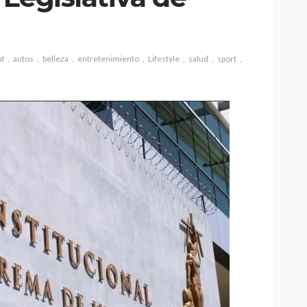
ad
autos
belleza
entretenimiento
Lifestyle
salud
sport
ÍTICA NACIONAL
l
ARTÍCULOS DESTACADOS
“Macho
NOTICIAS INTERNACIONALES
POLÍTICA NACIONAL
e ser
va York
Hoy asume la presidencia
ico
de Colombia Abelardo de la
rogas.
Espriella.