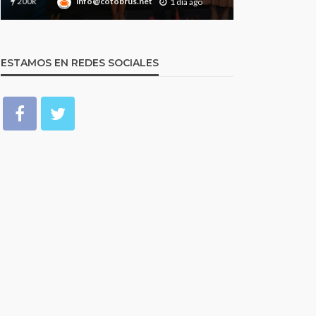
15
info@cotobrus.net
info@cotobr
1 día ago
ESTAMOS EN REDES SOCIALES