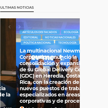
ULTIMAS NOTICIAS
ARTÍCULOS DESTACADOS
ECOLOGÍA
EDITORIAL
NOTICIAS NACIONALES
POLÍTICA NACIONAL
TECNOLOGÍA
La multinacional Newmont
Corporation anunció la
consolidación y expansión
de su Global Delivery Center
ARTÍCULOS DE
(GDC) en Heredia, Costa
NOTICIAS INT
NOTICIAS NAC
Rica, con la creación de 400
nuevos puestos de trabajo
Hiroshima
especializados en áreas
1945: el 
corporativas y de procesos
entró en 