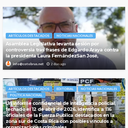
ARTÍCULOS DESTACADOS
NOTICIAS NACIONALES
Asamblea Legislativa levanta sesión por
controversia tras frases de Edgardo Araya contra
la presidenta Laura FernándezSan José,
2 días ago
info@cotobrus.net
ARTÍCULOS DESTACADOS
EDITORIAL
NOTICIAS NACIONALES
POLÍTICA NACIONAL
Un informe confidencial de inteligencia policial,
fechado el 12 de abril de 2026, identifica a 116
oficiales de la Fuerza Pública destacados en la
zona sur de Costa Rica con posibles vínculos a
organizaciones criminales.