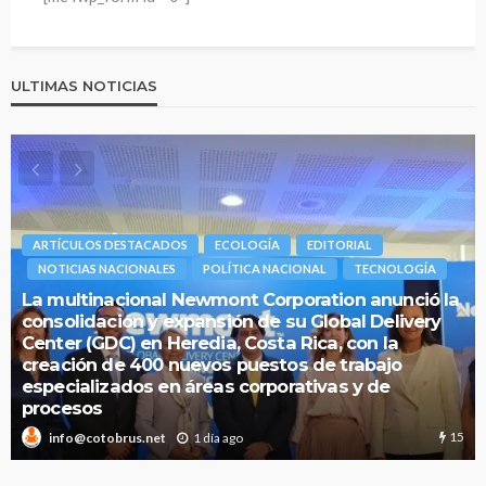
ULTIMAS NOTICIAS
ARTÍCULOS DESTACADOS
ECOLOGÍA
EDITORIAL
NOTICIAS NACIONALES
POLÍTICA NACIONAL
TECNOLOGÍA
La multinacional Newmont Corporation anunció la
consolidación y expansión de su Global Delivery
Center (GDC) en Heredia, Costa Rica, con la
creación de 400 nuevos puestos de trabajo
especializados en áreas corporativas y de
procesos
15
1 día ago
info@cotobrus.net