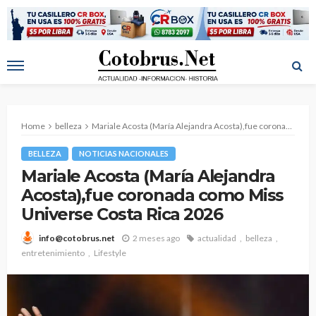
Home
belleza
Mariale Acosta (María Alejandra Acosta),fue coronada como Miss Universe Costa Rica 2026
BELLEZA
NOTICIAS NACIONALES
Mariale Acosta (María Alejandra
Acosta),fue coronada como Miss
Universe Costa Rica 2026
2 meses ago
actualidad
belleza
info@cotobrus.net
entretenimiento
Lifestyle