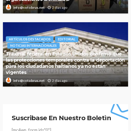
2 días ago
info@cotobrus.net
ARTÍCULOS DESTACADOS
EDITORIAL
NOTICIAS INTERNACIONALES
Tribunal federal en Estados Unidos confirmó que
las protecciones temporales contra la deportación
para los ciudadanos haitianos ya no están
vigentes
2 días ago
info@cotobrus.net
Suscribase En Nuestro Boletìn
[mc4wp_form id="0"]