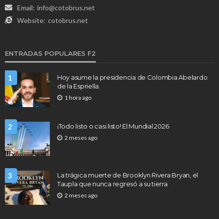
Email:
info@cotobrus.net
Website:
cotobrus.net
ENTRADAS POPULARES F2
1
Hoy asume la presidencia de Colombia Abelardo
de la Espriella.
1 hora ago
2
¡Todo listo o casi listo! El Mundial 2026
2 meses ago
3
La trágica muerte de Brooklyn Rivera Bryan, el
Taupla que nunca regresó a su tierra
2 meses ago