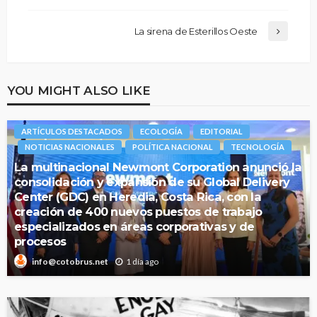
La sirena de Esterillos Oeste
YOU MIGHT ALSO LIKE
ARTÍCULOS DESTACADOS
ECOLOGÍA
EDITORIAL
NOTICIAS NACIONALES
POLÍTICA NACIONAL
TECNOLOGÍA
La multinacional Newmont Corporation anunció la
consolidación y expansión de su Global Delivery
Center (GDC) en Heredia, Costa Rica, con la
creación de 400 nuevos puestos de trabajo
especializados en áreas corporativas y de
procesos
1 día ago
info@cotobrus.net