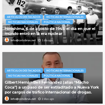
ARTÍCULOS DESTACADOS
NOTICIAS INTERNACIONALES
NOTICIAS NACIONALES
POLÍTICA NACIONAL
Hiroshima, 6 de agosto de 1945: el día en que el
mundo entró en la era nuclear
1 día ago
info@cotobrus.net
ARTÍCULOS DESTACADOS
NOTICIAS INTERNACIONALES
NOTICIAS NACIONALES
POLÍTICA NACIONAL
Gilbert Hernán Bell Fernández (alias “Macho
Coca”) a un paso de ser extraditado a Nueva York
por cargos de tráfico internacional de drogas.
2 días ago
info@cotobrus.net