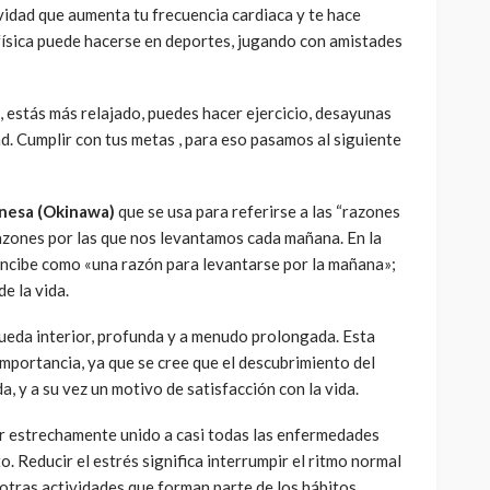
ividad que aumenta tu frecuencia cardiaca y te hace
 física puede hacerse en deportes, jugando con amistades
 estás más relajado, puedes hacer ejercicio, desayunas
d. Cumplir con tus metas , para eso pasamos al siguiente
ponesa (Okinawa)
que se usa para referirse a las “razones
razones por las que nos levantamos cada mañana. En la
concibe como «una razón para levantarse por la mañana»;
de la vida.
ueda interior, profunda y a menudo prolongada. Esta
mportancia, ya que se cree que el descubrimiento del
da, y a su vez un motivo de satisfacción con la vida.
r estrechamente unido a casi todas las enfermedades
. Reducir el estrés significa interrumpir el ritmo normal
 otras actividades que forman parte de los hábitos