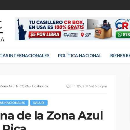
CIAS INTERNACIONALES
POLÍTICA NACIONAL
BIENES R
a Zona Azul NICOYA – Costa Rica
Jun. 05, 2026 at 6:37 pm
AS NACIONALES
SALUD
na de la Zona Azul
 Rica