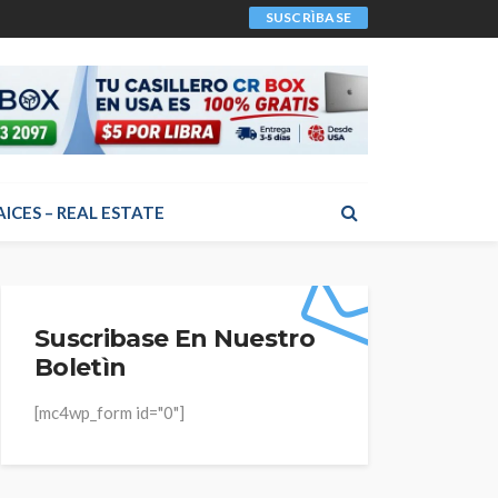
SUSCRÌBASE
AICES – REAL ESTATE
Suscribase En Nuestro
Boletìn
[mc4wp_form id="0"]