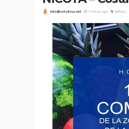
info@cotobrus.net
2 meses ago
belleza