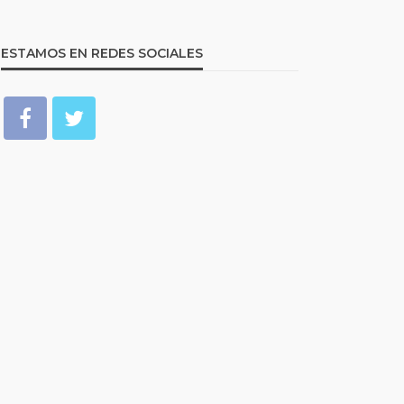
14
info@cotobrus.net
18 horas ago
ESTAMOS EN REDES SOCIALES
ARTÍCULOS DESTACADOS
NOTICIAS INTERNACIONALES
NOTICIAS NACIONALES
POLÍTICA NACIONAL
Hiroshima, 6 de agosto de
1945: el día en que el mundo
entró en la era nuclear
4
info@cotobrus.net
19 horas ago