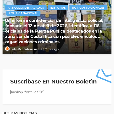
ARTÍCULOS DESTACADOS
EDITORIAL
NOTICIAS NACIONALES
POLÍTICA NACIONAL
Un informe confidencial de inteligencia policial,
fechado el 12 de abril de 2026, identifica a 116
oficiales de la Fuerza Pública destacados en la
zona sur de Costa Rica con posibles vínculos a
organizaciones criminales.
2 días ago
info@cotobrus.net
Suscribase En Nuestro Boletìn
[mc4wp_form id="0"]
ULTIMAS NOTICIAS