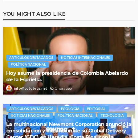
YOU MIGHT ALSO LIKE
ARTÍCULOS DESTACADOS
NOTICIAS INTERNACIONALES
POLÍTICA NACIONAL
Hoy asume la presidencia de Colombia Abelardo
de la Espriella.
1 hora ago
info@cotobrus.net
ARTÍCULOS DESTACADOS
ECOLOGÍA
EDITORIAL
NOTICIAS NACIONALES
POLÍTICA NACIONAL
TECNOLOGÍA
La multinacional Newmont Corporation anunció la
consolidación y expansión de su Global Delivery
Center (GDC) en Heredia, Costa Rica, con la