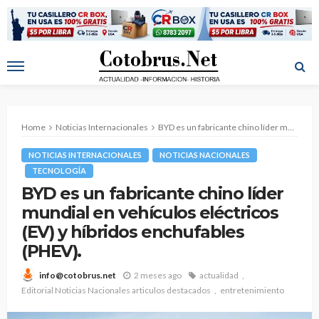
Home
Noticias Internacionales
BYD es un fabricante chino líder mundial en vehículos eléctricos (EV) y híbridos enchufables (PHEV).
NOTICIAS INTERNACIONALES
NOTICIAS NACIONALES
TECNOLOGÍA
BYD es un fabricante chino líder
mundial en vehículos eléctricos
(EV) y híbridos enchufables
(PHEV).
2 meses ago
actualidad
info@cotobrus.net
Editorial Noticias Nacionales articulos destacados
entretenimiento