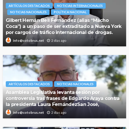
ARTÍCULOS DESTACADOS
NOTICIAS INTERNACIONALES
NOTICIAS NACIONALES
POLÍTICA NACIONAL
Gilbert Hernán Bell Fernández (alias “Macho
Coca”) a un paso de ser extraditado a Nueva York
por cargos de tráfico internacional de drogas.
2 días ago
info@cotobrus.net
ARTÍCULOS DESTACADOS
NOTICIAS NACIONALES
Asamblea Legislativa levanta sesión por
controversia tras frases de Edgardo Araya contra
la presidenta Laura FernándezSan José,
2 días ago
info@cotobrus.net