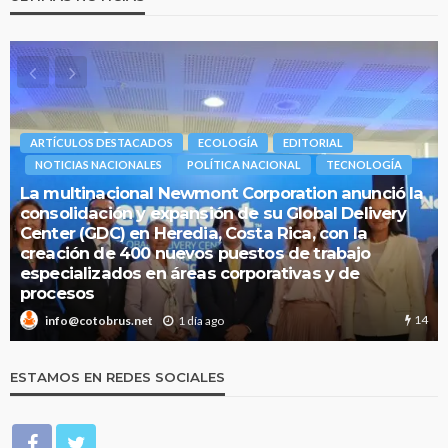
ARTÍCULOS DESTACADOS
ECOLOGÍA
EDITORIAL
NOTICIAS NACIONALES
POLÍTICA NACIONAL
TECNOLOGÍA
La multinacional Newmont Corporation anunció la
consolidación y expansión de su Global Delivery
Center (GDC) en Heredia, Costa Rica, con la
creación de 400 nuevos puestos de trabajo
especializados en áreas corporativas y de
procesos
14
1 día ago
info@cotobrus.net
ESTAMOS EN REDES SOCIALES