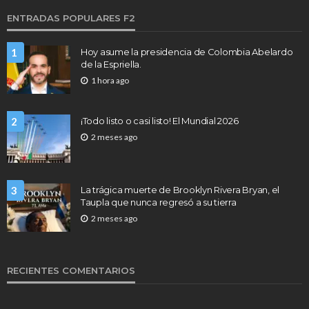
ENTRADAS POPULARES F2
1
Hoy asume la presidencia de Colombia Abelardo
de la Espriella.
1 hora ago
2
¡Todo listo o casi listo! El Mundial 2026
2 meses ago
3
La trágica muerte de Brooklyn Rivera Bryan, el
Taupla que nunca regresó a su tierra
2 meses ago
RECIENTES COMENTARIOS