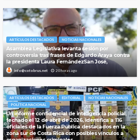
ARTÍCULOS DESTACADOS
NOTICIAS NACIONALES
Asamblea Legislativa levanta sesión por
controversia tras frases de Edgardo Araya contra
la presidenta Laura FernándezSan José,
20 horas ago
info@cotobrus.net
ARTÍCULOS DESTACADOS
EDITORIAL
NOTICIAS NACIONALES
POLÍTICA NACIONAL
Un informe confidencial de inteligencia policial,
fechado el 12 de abril de 2026, identifica a 116
oficiales de la Fuerza Pública destacados en la
zona sur de Costa Rica con posibles vínculos a
organizaciones criminales.