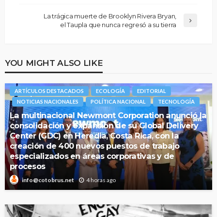
La trágica muerte de Brooklyn Rivera Bryan,
el Taupla que nunca regresó a su tierra
YOU MIGHT ALSO LIKE
ARTÍCULOS DESTACADOS
ECOLOGÍA
EDITORIAL
NOTICIAS NACIONALES
POLÍTICA NACIONAL
TECNOLOGÍA
La multinacional Newmont Corporation anunció la
consolidación y expansión de su Global Delivery
Center (GDC) en Heredia, Costa Rica, con la
creación de 400 nuevos puestos de trabajo
especializados en áreas corporativas y de
procesos
4 horas ago
info@cotobrus.net