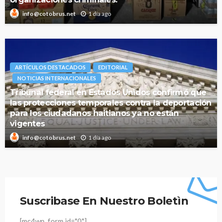
1 día ago
info@cotobrus.net
ARTÍCULOS DESTACADOS
EDITORIAL
NOTICIAS INTERNACIONALES
Tribunal federal en Estados Unidos confirmó que
las protecciones temporales contra la deportación
para los ciudadanos haitianos ya no están
vigentes
1 día ago
info@cotobrus.net
Suscribase En Nuestro Boletìn
[mc4wp_form id="0"]