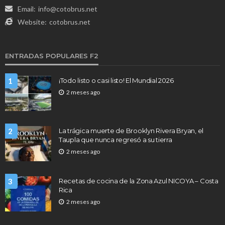
Email:
info@cotobrus.net
Website:
cotobrus.net
ENTRADAS POPULARES F2
1
¡Todo listo o casi listo! El Mundial 2026
2 meses ago
2
La trágica muerte de Brooklyn Rivera Bryan, el
Taupla que nunca regresó a su tierra
2 meses ago
3
Recetas de cocina de la Zona Azul NICOYA – Costa
Rica
2 meses ago