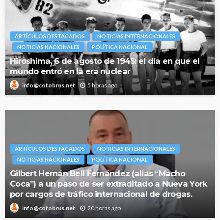
ARTÍCULOS DESTACADOS
NOTICIAS INTERNACIONALES
NOTICIAS NACIONALES
POLÍTICA NACIONAL
Hiroshima, 6 de agosto de 1945: el día en que el
mundo entró en la era nuclear
5 horas ago
info@cotobrus.net
ARTÍCULOS DESTACADOS
NOTICIAS INTERNACIONALES
NOTICIAS NACIONALES
POLÍTICA NACIONAL
Gilbert Hernán Bell Fernández (alias “Macho
Coca”) a un paso de ser extraditado a Nueva York
por cargos de tráfico internacional de drogas.
20 horas ago
info@cotobrus.net