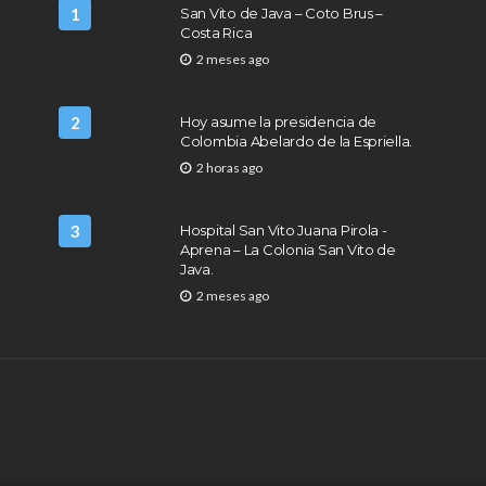
1
San Vito de Java – Coto Brus –
Costa Rica
2 meses ago
2
Hoy asume la presidencia de
Colombia Abelardo de la Espriella.
2 horas ago
3
Hospital San Vito Juana Pirola -
Aprena – La Colonia San Vito de
Java.
2 meses ago