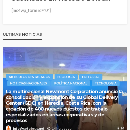
[mc4wp_form id="0"]
ULTIMAS NOTICIAS
ARTÍCULOS DESTACADOS
ECOLOGÍA
EDITORIAL
NOTICIAS NACIONALES
POLÍTICA NACIONAL
TECNOLOGÍA
La multinacional Newmont Corporation anunció la
consolidación y expansión de su Global Delivery
Center (GDC) en Heredia, Costa Rica, con la
creación de 400 nuevos puestos de trabajo
especializados en áreas corporativas y de
procesos
14
14 horas ago
info@cotobrus.net