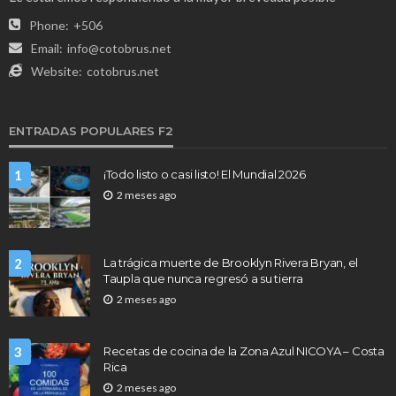
Phone:
+506
Email:
info@cotobrus.net
Website:
cotobrus.net
ENTRADAS POPULARES F2
1
¡Todo listo o casi listo! El Mundial 2026
2 meses ago
2
La trágica muerte de Brooklyn Rivera Bryan, el
Taupla que nunca regresó a su tierra
2 meses ago
3
Recetas de cocina de la Zona Azul NICOYA – Costa
Rica
2 meses ago