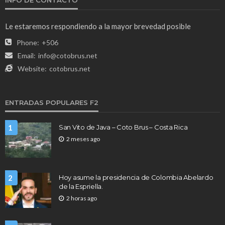
INFO DE CONTACTO
Le estaremos respondiendo a la mayor brevedad posible
Phone:
+506
Email:
info@cotobrus.net
Website:
cotobrus.net
ENTRADAS POPULARES F2
1
San Vito de Java – Coto Brus – Costa Rica
2 meses ago
2
Hoy asume la presidencia de Colombia Abelardo
de la Espriella.
2 horas ago