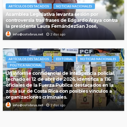
ARTÍCULOS DESTACADOS
NOTICIAS NACIONALES
Asamblea Legislativa levanta sesión por
controversia tras frases de Edgardo Araya contra
la presidenta Laura FernándezSan José,
2 días ago
info@cotobrus.net
ARTÍCULOS DESTACADOS
EDITORIAL
NOTICIAS NACIONALES
POLÍTICA NACIONAL
Un informe confidencial de inteligencia policial,
fechado el 12 de abril de 2026, identifica a 116
oficiales de la Fuerza Pública destacados en la
zona sur de Costa Rica con posibles vínculos a
organizaciones criminales.
2 días ago
info@cotobrus.net