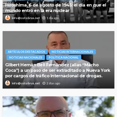
Hiroshima, 6 de agosto de 1945: el día en que el
mundo entró en la era nuclear
1 día ago
info@cotobrus.net
ARTÍCULOS DESTACADOS
NOTICIAS INTERNACIONALES
NOTICIAS NACIONALES
POLÍTICA NACIONAL
Gilbert Hernán Bell Fernández (alias “Macho
Coca”) a un paso de ser extraditado a Nueva York
por cargos de tráfico internacional de drogas.
2 días ago
info@cotobrus.net