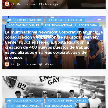
2 horas ago
info@cotobrus.net
ARTÍCULOS DESTACADOS
ECOLOGÍA
EDITORIAL
NOTICIAS NACIONALES
POLÍTICA NACIONAL
TECNOLOGÍA
La multinacional Newmont Corporation anunció la
consolidación y expansión de su Global Delivery
Center (GDC) en Heredia, Costa Rica, con la
creación de 400 nuevos puestos de trabajo
especializados en áreas corporativas y de
procesos
1 día ago
info@cotobrus.net
ARTÍCULOS DESTACADOS
NOTICIAS INTERNACIONALES
NOTICIAS NACIONALES
POLÍTICA NACIONAL