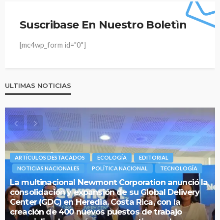
Suscribase En Nuestro Boletìn
[mc4wp_form id="0"]
ULTIMAS NOTICIAS
ARTÍCULOS DESTACADOS
ECOLOGÍA
EDITORIAL
NOTICIAS NACIONALES
POLÍTICA NACIONAL
TECNOLOGÍA
La multinacional Newmont Corporation anunció la
consolidación y expansión de su Global Delivery
Center (GDC) en Heredia, Costa Rica, con la
creación de 400 nuevos puestos de trabajo