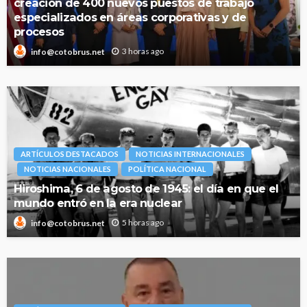
creación de 400 nuevos puestos de trabajo
especializados en áreas corporativas y de
procesos
3 horas ago
info@cotobrus.net
ARTÍCULOS DESTACADOS
NOTICIAS INTERNACIONALES
NOTICIAS NACIONALES
POLÍTICA NACIONAL
Hiroshima, 6 de agosto de 1945: el día en que el
mundo entró en la era nuclear
5 horas ago
info@cotobrus.net