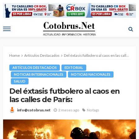
Home
Artículos Destacados
Del éxtasis futbolero al caos en las calles de París:
ARTÍCULOS DESTACADOS
EDITORIAL
NOTICIAS INTERNACIONALES
NOTICIAS NACIONALES
SALUD
Del éxtasis futbolero al caos en
las calles de París:
2 meses ago
No tags
info@cotobrus.net