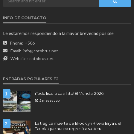
INFO DE CONTACTO
Le estaremos respondiendo a la mayor brevedad posible
Phone:
+506
Email:
info@cotobrus.net
Website:
cotobrus.net
ENTRADAS POPULARES F2
1
¡Todo listo o casi listo! El Mundial 2026
2 meses ago
2
La trágica muerte de Brooklyn Rivera Bryan, el
Taupla que nunca regresó a su tierra