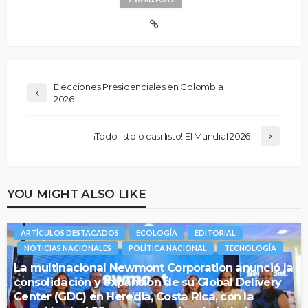
Elecciones Presidenciales en Colombia
2026:
¡Todo listo o casi listo! El Mundial 2026
YOU MIGHT ALSO LIKE
ARTÍCULOS DESTACADOS
ECOLOGÍA
EDITORIAL
NOTICIAS NACIONALES
POLÍTICA NACIONAL
TECNOLOGÍA
La multinacional Newmont Corporation anunció la
consolidación y expansión de su Global Delivery
Center (GDC) en Heredia, Costa Rica, con la