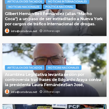
ARTÍCULOS DESTACADOS
NOTICIAS INTERNACIONALES
NOTICIAS NACIONALES
POLÍTICA NACIONAL
Gilbert Hernán Bell Fernández (alias “Macho
Coca”) a un paso de ser extraditado a Nueva York
por cargos de tráfico internacional de drogas.
20 horas ago
info@cotobrus.net
ARTÍCULOS DESTACADOS
NOTICIAS NACIONALES
Asamblea Legislativa levanta sesión por
controversia tras frases de Edgardo Araya contra
la presidenta Laura FernándezSan José,
20 horas ago
info@cotobrus.net