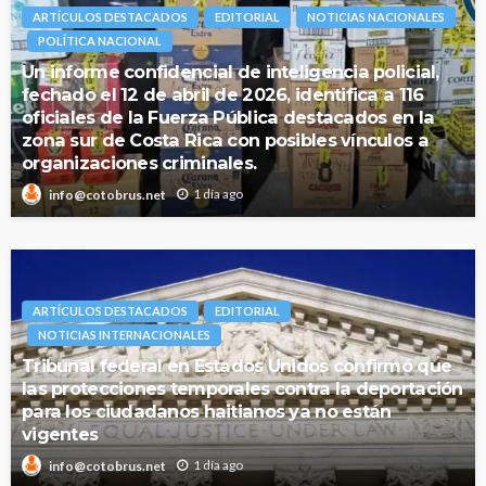
ARTÍCULOS DESTACADOS
EDITORIAL
NOTICIAS NACIONALES
POLÍTICA NACIONAL
Un informe confidencial de inteligencia policial,
fechado el 12 de abril de 2026, identifica a 116
oficiales de la Fuerza Pública destacados en la
zona sur de Costa Rica con posibles vínculos a
organizaciones criminales.
1 día ago
info@cotobrus.net
ARTÍCULOS DESTACADOS
EDITORIAL
NOTICIAS INTERNACIONALES
Tribunal federal en Estados Unidos confirmó que
las protecciones temporales contra la deportación
para los ciudadanos haitianos ya no están
vigentes
1 día ago
info@cotobrus.net