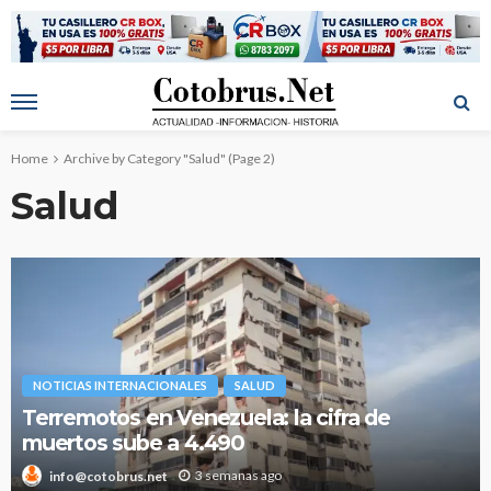
Home
Archive by Category "Salud"
(Page 2)
Salud
NOTICIAS INTERNACIONALES
SALUD
Terremotos en Venezuela: la cifra de
muertos sube a 4.490
3 semanas ago
info@cotobrus.net