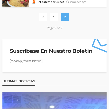
2 meses ago
info@cotobrus.net
1
2
Page 2 of 2
Suscribase En Nuestro Boletìn
[mc4wp_form id="0"]
ULTIMAS NOTICIAS