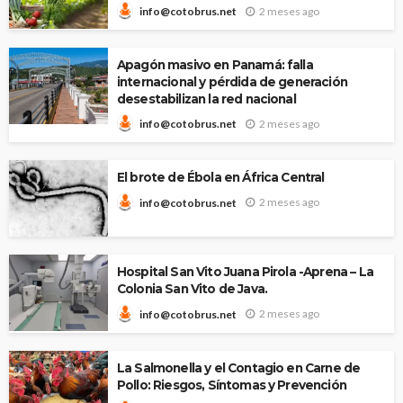
2 meses ago
info@cotobrus.net
Apagón masivo en Panamá: falla
internacional y pérdida de generación
desestabilizan la red nacional
2 meses ago
info@cotobrus.net
El brote de Ébola en África Central
2 meses ago
info@cotobrus.net
Hospital San Vito Juana Pirola -Aprena – La
Colonia San Vito de Java.
2 meses ago
info@cotobrus.net
La Salmonella y el Contagio en Carne de
Pollo: Riesgos, Síntomas y Prevención