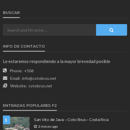
BUSCAR
INFO DE CONTACTO
Le estaremos respondiendo a la mayor brevedad posible
Phone:
+506
Email:
info@cotobrus.net
Website:
cotobrus.net
ENTRADAS POPULARES F2
1
San Vito de Java – Coto Brus – Costa Rica
2 meses ago