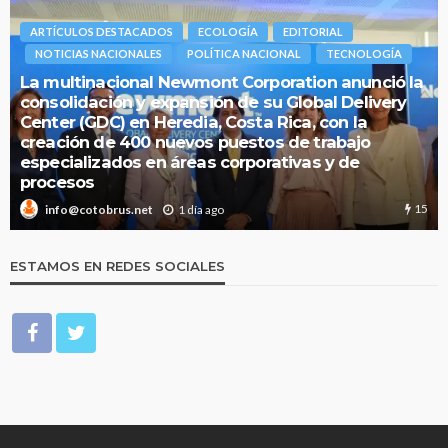
ARTÍCULOS DESTACADOS
ECOLOGÍA
EDITORIAL
NOTICIAS NACIONALES
POLÍTICA NACIONAL
TECNOLOGÍA
La multinacional Newmont Corporation anunció la
consolidación y expansión de su Global Delivery
Center (GDC) en Heredia, Costa Rica, con la
creación de 400 nuevos puestos de trabajo
especializados en áreas corporativas y de
procesos
15
1 día ago
info@cotobrus.net
ESTAMOS EN REDES SOCIALES