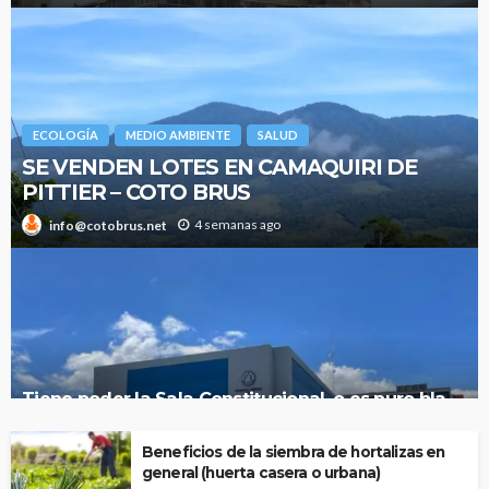
ECOLOGÍA
MEDIO AMBIENTE
SALUD
SE VENDEN LOTES EN CAMAQUIRI DE
PITTIER – COTO BRUS
4 semanas ago
info@cotobrus.net
Tiene poder la Sala Constitucional, o es puro bla
bla como La Defensoría de los Habitantes?
Beneficios de la siembra de hortalizas en
general (huerta casera o urbana)